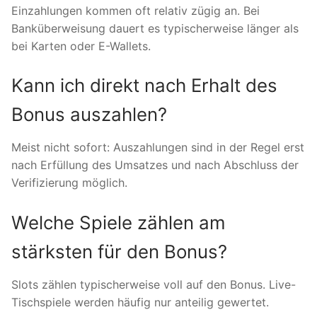
Einzahlungen kommen oft relativ zügig an. Bei
Banküberweisung dauert es typischerweise länger als
bei Karten oder E-Wallets.
Kann ich direkt nach Erhalt des
Bonus auszahlen?
Meist nicht sofort: Auszahlungen sind in der Regel erst
nach Erfüllung des Umsatzes und nach Abschluss der
Verifizierung möglich.
Welche Spiele zählen am
stärksten für den Bonus?
Slots zählen typischerweise voll auf den Bonus. Live-
Tischspiele werden häufig nur anteilig gewertet.