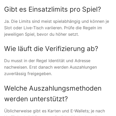
Gibt es Einsatzlimits pro Spiel?
Ja. Die Limits sind meist spielabhängig und können je
Slot oder Live-Tisch variieren. Prüfe die Regeln im
jeweiligen Spiel, bevor du höher setzt.
Wie läuft die Verifizierung ab?
Du musst in der Regel Identität und Adresse
nachweisen. Erst danach werden Auszahlungen
zuverlässig freigegeben.
Welche Auszahlungsmethoden
werden unterstützt?
Üblicherweise gibt es Karten und E-Wallets; je nach