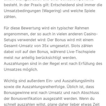
besteht. In der Praxis gilt: Entscheidend sind immer die
Umsatzbedingungen (Wagering) und welche Spiele
zählen.
Für diese Bewertung wird ein typischer Rahmen
angenommen, der so auch in vielen anderen Casino-
Setups verwendet wird: Der Bonus wird mit einem
Gesamt-Umsatz von 35x umgesetzt. Slots zählen
dabei voll auf den Bonus, während Live-Tischspiele
meist nur anteilig berücksichtigt werden.
Auszahlungen sind in der Regel erst nach Erfüllung des
Umsatzes möglich.
Wichtig sind außerdem Ein- und Auszahlungslimits
sowie die Auszahlungsreihenfolge. Üblich ist, dass
Bonusgewinne erst nach Umsatz und nach Abschluss
der Bonusverifikation ausgezahlt werden. Wenn du
schnell auszahlen willst, plane daher lieber etwas Zeit