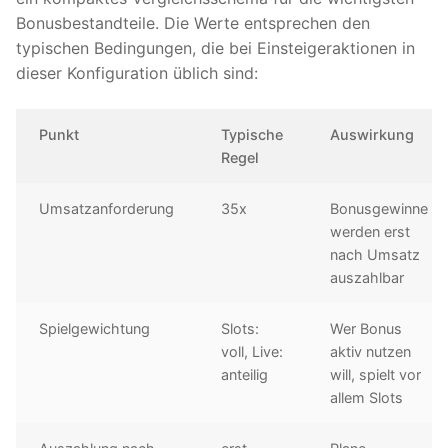
Bonusbestandteile. Die Werte entsprechen den
typischen Bedingungen, die bei Einsteigeraktionen in
dieser Konfiguration üblich sind:
Punkt
Typische
Auswirkung
Regel
Umsatzanforderung
35x
Bonusgewinne
werden erst
nach Umsatz
auszahlbar
Spielgewichtung
Slots:
Wer Bonus
voll, Live:
aktiv nutzen
anteilig
will, spielt vor
allem Slots