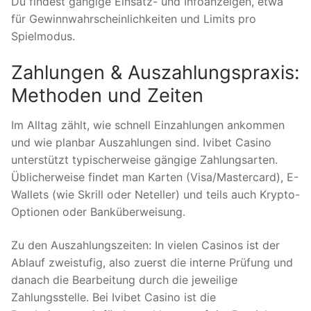
Du findest gängige Einsatz- und Infoanzeigen, etwa
für Gewinnwahrscheinlichkeiten und Limits pro
Spielmodus.
Zahlungen & Auszahlungspraxis:
Methoden und Zeiten
Im Alltag zählt, wie schnell Einzahlungen ankommen
und wie planbar Auszahlungen sind. Ivibet Casino
unterstützt typischerweise gängige Zahlungsarten.
Üblicherweise findet man Karten (Visa/Mastercard), E-
Wallets (wie Skrill oder Neteller) und teils auch Krypto-
Optionen oder Banküberweisung.
Zu den Auszahlungszeiten: In vielen Casinos ist der
Ablauf zweistufig, also zuerst die interne Prüfung und
danach die Bearbeitung durch die jeweilige
Zahlungsstelle. Bei Ivibet Casino ist die