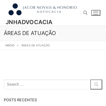
Pular
para
o
conteúdo
JNHADVOCACIA
ÁREAS DE ATUAÇÃO
Pesquisar por:
INÍCIO
ÁREAS DE ATUAÇÃO
Pesquisar
por:
POSTS RECENTES