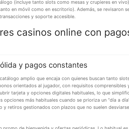
atálogo (incluye tanto slots como mesas y crupieres en vivo)
(tanto en móvil como en escritorio). Además, se revisaron s
 transacciones y soporte accesible.
res casinos online con pago
sólida y pagos constantes
 catálogo amplio que encaja con quienes buscan tanto slot
onos orientados al jugador, con requisitos comprensibles 
rir tarjeta y opciones digitales habituales, lo que simplifi
s opciones más habituales cuando se prioriza un “día a día
aro y retiros gestionados con plazos que no suelen desviars
en promo de bienvenida y ofertas periódicas. Lo habitual es