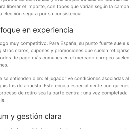
ara liberar el importe, con topes que varían según la campa
na elección segura por su consistencia.
nfoque en experiencia
ogo muy competitivo. Para España, su punto fuerte suele s
gistros claros, cupones y promociones que suelen reflejars
étodos de pago más comunes en el mercado europeo suelen
nes.
 se entienden bien: el jugador ve condiciones asociadas al
uisitos de apuesta. Esto encaja especialmente con quiene
proceso de retiro sea la parte central: una vez completada 
le.
m y gestión clara