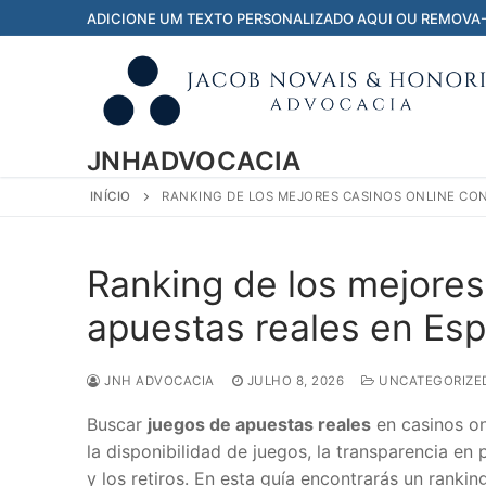
Pular
ADICIONE UM TEXTO PERSONALIZADO AQUI OU REMOVA
para
o
conteúdo
JNHADVOCACIA
INÍCIO
RANKING DE LOS MEJORES CASINOS ONLINE CO
Ranking de los mejores
apuestas reales en Es
JNH ADVOCACIA
JULHO 8, 2026
UNCATEGORIZE
Buscar
juegos de apuestas reales
en casinos on
la disponibilidad de juegos, la transparencia en
y los retiros. En esta guía encontrarás un rank