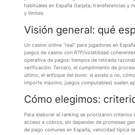
habituales en España (tarjeta, transferencias y
y límites.
Visión general: qué esp
Un casino online “real” para jugadores en España
juegos de casino con RTP/volatilidad coherentes 
operativa de pagos: tiempos de retirada razonabl
verificación. Tercero, el cumplimiento de proces
último, el enfoque del bono: si existe o no, cóm
importe máximo, juegos computables) suelen apl
Cómo elegimos: criterio
Para elaborar el ranking se priorizaron criterio
acceso a cobros, sin depender de promesas gené
de pago comunes en España, velocidad típica de 