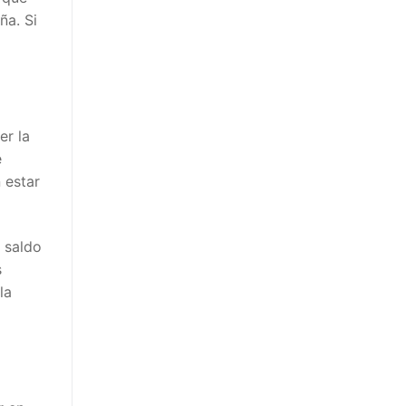
ña. Si
er la
e
 estar
 saldo
s
la