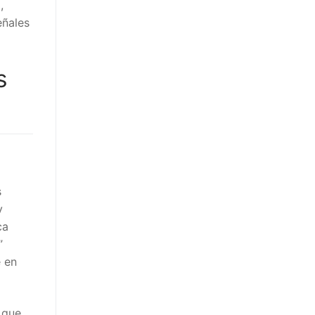
,
eñales
s
s
y
ca
”
e en
 que