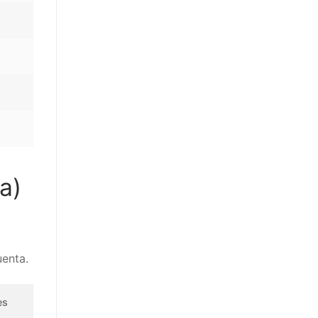
a)
uenta.
es