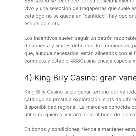
888Casino se reconoce por su posicionamiento o
vivo y una selección de tragaperras que suele es
catálogo no se queda en “cantidad”: hay opcion
estilos de slots.
Los incentivos suelen seguir un patrón razonabl
de apuesta y límites definidos. En términos de 
que, aunque necesarios, están alineados con el f
completa y estable, 888Casino encaja especialm
4) King Billy Casino: gran va
King Billy Casino suele ganar terreno por varie
catálogo se presta a exploración: slots de dife
disponibilidad regional. La marca es conocida p
útil si no quieres limitarte solo al bono de bienv
En bonos y condiciones, tiende a mantener estruc