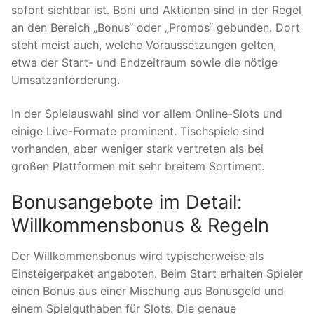
sofort sichtbar ist. Boni und Aktionen sind in der Regel
an den Bereich „Bonus“ oder „Promos“ gebunden. Dort
steht meist auch, welche Voraussetzungen gelten,
etwa der Start- und Endzeitraum sowie die nötige
Umsatzanforderung.
In der Spielauswahl sind vor allem Online-Slots und
einige Live-Formate prominent. Tischspiele sind
vorhanden, aber weniger stark vertreten als bei
großen Plattformen mit sehr breitem Sortiment.
Bonusangebote im Detail:
Willkommensbonus & Regeln
Der Willkommensbonus wird typischerweise als
Einsteigerpaket angeboten. Beim Start erhalten Spieler
einen Bonus aus einer Mischung aus Bonusgeld und
einem Spielguthaben für Slots. Die genaue