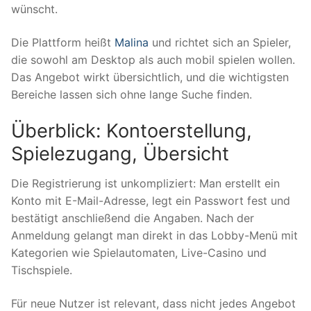
wünscht.
Die Plattform heißt
Malina
und richtet sich an Spieler,
die sowohl am Desktop als auch mobil spielen wollen.
Das Angebot wirkt übersichtlich, und die wichtigsten
Bereiche lassen sich ohne lange Suche finden.
Überblick: Kontoerstellung,
Spielezugang, Übersicht
Die Registrierung ist unkompliziert: Man erstellt ein
Konto mit E-Mail-Adresse, legt ein Passwort fest und
bestätigt anschließend die Angaben. Nach der
Anmeldung gelangt man direkt in das Lobby-Menü mit
Kategorien wie Spielautomaten, Live-Casino und
Tischspiele.
Für neue Nutzer ist relevant, dass nicht jedes Angebot