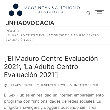
Pular
para
o
conteúdo
JNHADVOCACIA
INÍCIO
Pesquisar por:
[‘EL MADURO CENTRO EVALUACIÓN 2021’, ‘LA ADULTO CENTRO
EVALUACIÓN 2021’]
[‘El Maduro Centro Evaluación
2021’, ‘La Adulto Centro
Evaluación 2021’]
JNH ADVOCACIA
JANEIRO 9, 2023
UNCATEGORIZED
El Sex Hub es en realidad un Internet emparejamiento
programa con funcionalidades de redes sociales. Es
dirigido a swingers y doggers buscando similares