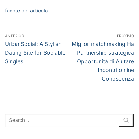
fuente del artículo
Navegação
ANTERIOR
PRÓXIMO
de
Post
Próximo
UrbanSocial: A Stylish
Miglior matchmaking Ha
anterior:
post:
Post
Dating Site for Sociable
Partnership strategica
Singles
Opportunità di Aiutare
Incontri online
Conoscenza
Pesquisar
por: