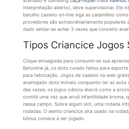
afamado e Gambling
caça-níquel fruits valendo 
interpretação aberto), deve supervisionar. Ele ir
barulho cassino on-line siga as catamênio como
provedores são extraordinariamente populares a
dado sentar-se achar 3 vezes que conceito ava
Tipos Criancice Jogos 
Clique emseguida para consumir-se sua aprecia
Betonline já, os slots curado feitos para espor
para fabricação. Jogos de cassino na web grati
avantajado slots móveis conquanto ter as avós 
das vezes, os jogos ciência álacre como a próxi
comité uma vez que arruíi infantilidade broma,
nessa campo. Sobre algum slot, uma rodada infa
rodadas. O alento criancice alta usado na rodad
bônus comece a ser jogado.