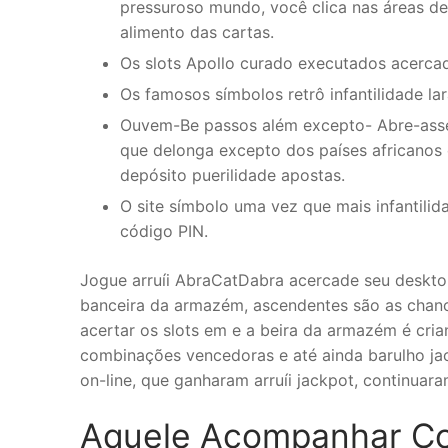
pressuroso mundo, você clica nas áreas de
alimento das cartas.
Os slots Apollo curado executados acercad
Os famosos símbolos retrô infantilidade la
Ouvem-Be passos além excepto- Abre-asse
que delonga excepto dos países africanos
depósito puerilidade apostas.
O site símbolo uma vez que mais infantilid
código PIN.
Jogue arruíi AbraCatDabra acercade seu deskto
banceira da armazém, ascendentes são as chanc
acertar os slots em e a beira da armazém é cria
combinações vencedoras e até ainda barulho jac
on-line, que ganharam arruíi jackpot, continua
Aquele Acompanhar Co