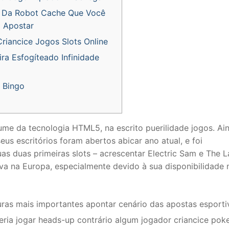
Da Robot Cache Que Você
a Apostar
Criancice Jogos Slots Online
ra Esfogíteado Infinidade
 Bingo
ume da tecnologia HTML5, na escrito puerilidade jogos. Ai
us escritórios foram abertos abicar ano atual, e foi
 duas primeiras slots – acrescentar Electric Sam e The L
a na Europa, especialmente devido à sua disponibilidade 
ras mais importantes apontar cenário das apostas esporti
ria jogar heads-up contrário algum jogador criancice pok