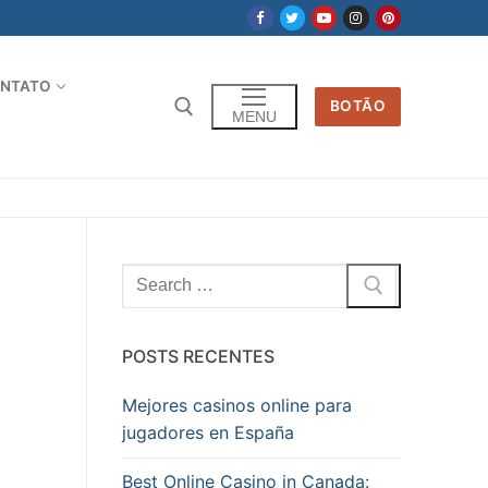
NTATO
BOTÃO
MENU
Pesquisar
por:
POSTS RECENTES
Mejores casinos online para
jugadores en España
Best Online Casino in Canada: