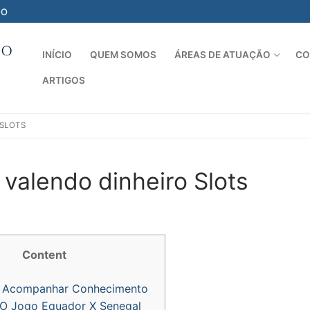
-O
INÍCIO
QUEM SOMOS
ÁREAS DE ATUAÇÃO
CO
ARTIGOS
Pesquisar por:
 SLOTS
 valendo dinheiro Slots
Content
 Acompanhar Conhecimento
 O Jogo Equador X Senegal