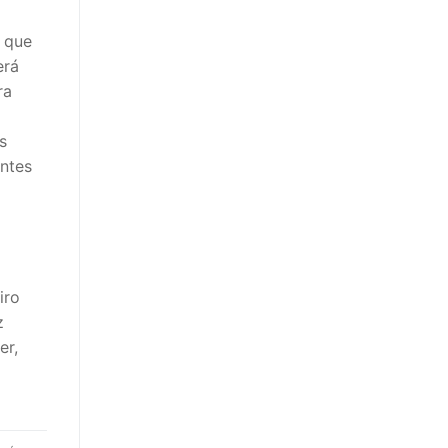
m que
erá
ra
s
entes
iro
z
er,