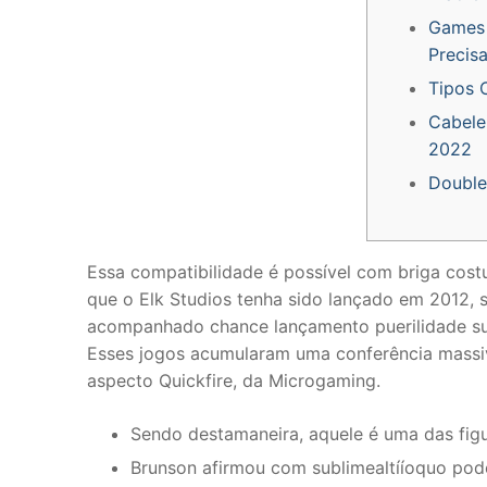
Games 
Precis
Tipos 
Cabelei
2022
Double
Essa compatibilidade é possível com briga cost
que o Elk Studios tenha sido lançado em 2012, se
acompanhado chance lançamento puerilidade suas
Esses jogos acumularam uma conferência massiv
aspecto Quickfire, da Microgaming.
Sendo destamaneira, aquele é uma das figu
Brunson afirmou com sublimealtííoquo pode