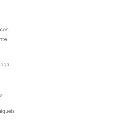
scos.
nte
riga
e
íqueis