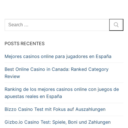
Pesquisar
por:
POSTS RECENTES
Mejores casinos online para jugadores en España
Best Online Casino in Canada: Ranked Category
Review
Ranking de los mejores casinos online con juegos de
apuestas reales en España
Bizzo Casino Test mit Fokus auf Auszahlungen
Gizbo.io Casino Test: Spiele, Boni und Zahlungen