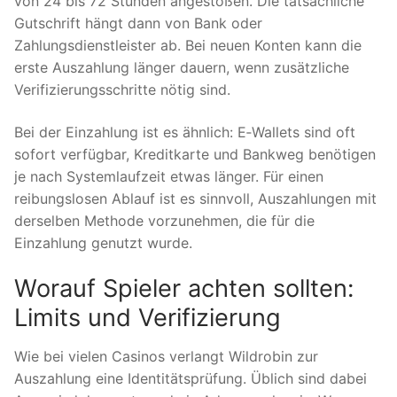
von 24 bis 72 Stunden angestoßen. Die tatsächliche
Gutschrift hängt dann von Bank oder
Zahlungsdienstleister ab. Bei neuen Konten kann die
erste Auszahlung länger dauern, wenn zusätzliche
Verifizierungsschritte nötig sind.
Bei der Einzahlung ist es ähnlich: E‑Wallets sind oft
sofort verfügbar, Kreditkarte und Bankweg benötigen
je nach Systemlaufzeit etwas länger. Für einen
reibungslosen Ablauf ist es sinnvoll, Auszahlungen mit
derselben Methode vorzunehmen, die für die
Einzahlung genutzt wurde.
Worauf Spieler achten sollten:
Limits und Verifizierung
Wie bei vielen Casinos verlangt Wildrobin zur
Auszahlung eine Identitätsprüfung. Üblich sind dabei