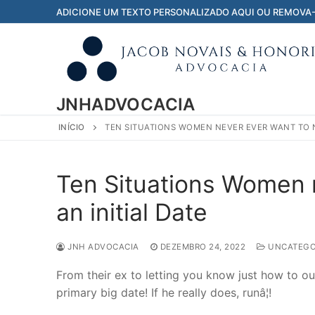
Pular
ADICIONE UM TEXTO PERSONALIZADO AQUI OU REMOVA
para
o
conteúdo
JNHADVOCACIA
INÍCIO
TEN SITUATIONS WOMEN NEVER EVER WANT TO N
Ten Situations Women 
an initial Date
JNH ADVOCACIA
DEZEMBRO 24, 2022
UNCATEGO
From their ex to letting you know just how to ou
primary big date! If he really does, runâ¦!