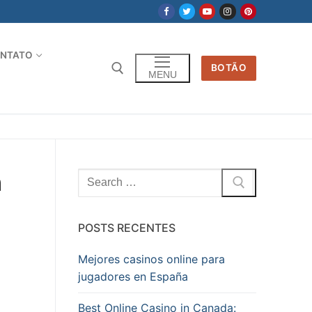
NTATO
BOTÃO
MENU
n
Pesquisar
por:
POSTS RECENTES
Mejores casinos online para
jugadores en España
Best Online Casino in Canada: