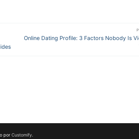
P
Próximo
Online Dating Profile: 3 Factors Nobody Is V
post:
aides
do por
Customify
.